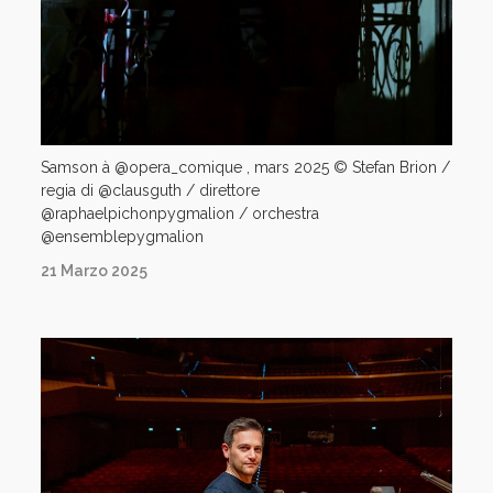
Samson à @opera_comique , mars 2025 ©️ Stefan Brion /
regia di @clausguth / direttore
@raphaelpichonpygmalion / orchestra
@ensemblepygmalion
21 Marzo 2025