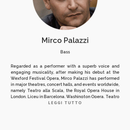
Chung, Fasolis, Gergiev, Hogwood, Pappano, Noseda, ,
Sado, Zedda… Sul palconscenico è stato guidato da
registi di fama internazionale come Ronconi, Pizzi,
Alden, Krief, Wagner, Pascoe, Carsen… Ha inciso per
Decca, Euroarts, Naxos, Bongiovanni, Operarara,
Arthaus, Unitel, Opus Arte, Euroarts. Nato a Rimini,
Mirco Palazzi
inizia giovanissimo lo studio del pianoforte per poi
dedicarsi al canto, diplomandosi con Lode e menzione
al Conservatorio Rossini di Pesaro, sotto la guida di
Bass
Robleto Merolla e in seguito con Bonaldo Giaiotti.
Regarded as a performer with a superb voice and
engaging musicality, after making his debut at the
Wexford Festival Opera, Mirco Palazzi has performed
in major theatres, concert halls, and events worldwide,
namely Teatro alla Scala, the Royal Opera House in
London, Liceu in Barcelona, Washington Opera, Teatro
LEGGI TUTTO
Regio in Torino, Teatro La Fenice in Venice, Santa
Cecilia in Rome, Maggio Musicale Fiorentino,
Gewandhaus in Leipzig, Opernhaus Zürich, Real de
Madrid, as well as the Barbican Hall in London, Suntory
Hall in Tokyo, Tchaikovsky Concert Hall in Moscow,