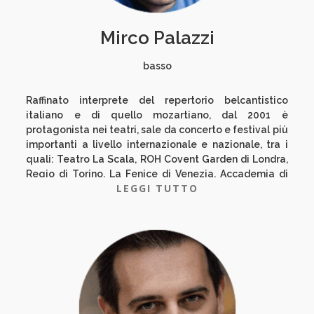
Mirco Palazzi
basso
Raffinato interprete del repertorio belcantistico
italiano e di quello mozartiano, dal 2001 è
protagonista nei teatri, sale da concerto e festival più
importanti a livello internazionale e nazionale, tra i
quali: Teatro La Scala, ROH Covent Garden di Londra,
Regio di Torino, La Fenice di Venezia, Accademia di
LEGGI TUTTO
Santa Cecilia di Roma, Opera di Roma, Philarmonie di
Colonia, Gewandhaus di Lipsia, Barbican di Londra,
Suntory Hall di Tokyo, Tchaikovsky Hall di Mosca,
Liceu di Barcellona, Opera di Washington, Opera di
Dallas, Festival Rossini di Pesaro e di Wildbad, Festival
di Saint Dennis, Festival di Edimburgo, Festival dei
Due Mondi di Spoleto. Durante la sua carriera ha
collaborato con i più importanti direttori, per citarne
solo alcuni: Abbado, Alessandrini, Benini, Chailly,