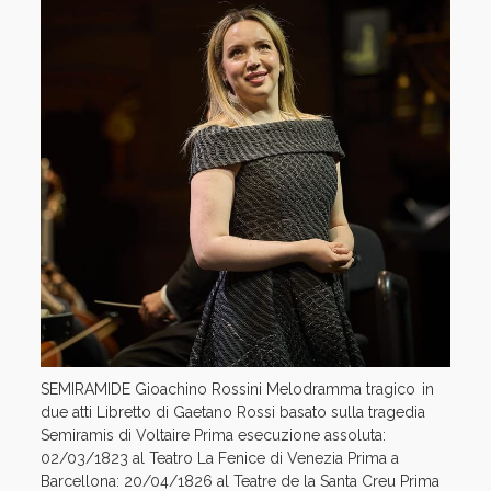
behold, darkness shall cover the earth” “The people that
walked in darkness” “Thou art gone up on high” per
basso, archi e basso continuo 🎵Antonio VIVALDI
Concerto in re maggiore RV 564 per due violini, due
violoncelli, archi e basso continuo 🎵Giuseppe TARTINI
Concerto in re maggiore “Sant’Antonio” per tromba, archi
e basso continuo 🎵Antonio VIVALDI “Laetatus sum” in do
maggiore RV 827 per coro, archi e basso continuo
🎵Georg Friedrich HÄNDEL Dall’Oratorio “Messiah” HWV
56 “Why do the nations so furiously range” per basso,
archi e basso continuo “Behold, I tell you a mystery” “The
trumpet shall sound“per basso, tromba, archi e basso
continuo 📅Martedì 30 giugno 🕚ore 21:00 📍Basilica di
Sant’Antonio Ingresso libero e gratuito fino ad
esaurimento posti #isolistiveneti #musica
#musicaclassica #musicadalvivo #vivaldi #eventipadova
#venetodreaming #visitveneto #mozartclassics
SEMIRAMIDE Gioachino Rossini Melodramma tragico in
#festivalmusicale #veneto #orchestra #musicians
due atti Libretto di Gaetano Rossi basato sulla tragedia
#unipd #conservatorio #igerspadova Mirco Palazzi -
Semiramis di Voltaire Prima esecuzione assoluta:
bass Fondazione Cariparo Giugno Antoniano
02/03/1823 al Teatro La Fenice di Venezia Prima a
Barcellona: 20/04/1826 al Teatre de la Santa Creu Prima